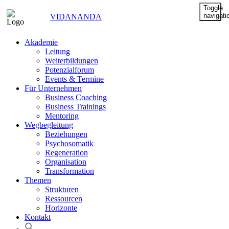
Toggle
navigati
VIDANANDA
Akademie
Leitung
Weiterbildungen
Potenzialforum
Events & Termine
Für Unternehmen
Business Coaching
Business Trainings
Mentoring
Wegbegleitung
Beziehungen
Psychosomatik
Regeneration
Organisation
Transformation
Themen
Strukturen
Ressourcen
Horizonte
Kontakt