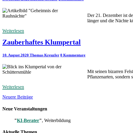
Der 21. Dezember ist de
länger und die Nächte 
Weiterlesen
Weiterlesen
Zauberhaftes Klumpertal
Kommentare
10. August 2020
Thomas Kreuzler
0 Kommentare
Posts
Mit seinen bizarren Fel
Navigation
Pflanzenarten, sondern 
Weiterlesen
Weiterlesen
Neuere Beiträge
Neue Veranstaltungen
"
KI-Berater
"
, Weiterbildung
Aktuelle Themen