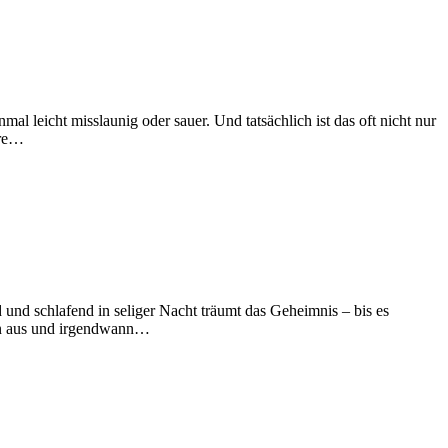
D
al leicht misslaunig oder sauer. Und tatsächlich ist das oft nicht nur
G
ere…
D
und schlafend in seliger Nacht träumt das Geheimnis – bis es
M
ngen aus und irgendwann…
d
R