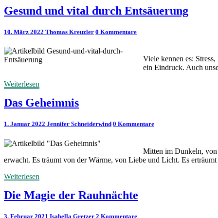
Gesund und vital durch Entsäuerung
Kommentare
10. März 2022
Thomas Kreuzler
0 Kommentare
Viele kennen es: Stress,
ein Eindruck. Auch unse
Weiterlesen
Weiterlesen
Das Geheimnis
Kommentare
1. Januar 2022
Jennifer Schneiderwind
0 Kommentare
Mitten im Dunkeln, von 
erwacht. Es träumt von der Wärme, von Liebe und Licht. Es erträumt 
Weiterlesen
Weiterlesen
Die Magie der Rauhnächte
Kommentare
3. Februar 2021
Isabella Gretzer
2 Kommentare