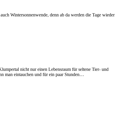
Z
ag auch Wintersonnenwende, denn ab da werden die Tage wieder
K
Klumpertal nicht nur einen Lebensraum für seltene Tier- und
kann man eintauchen und für ein paar Stunden…