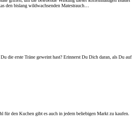
ate griffen, um die belebende Wirkung dieser koffeinhaltigen Blätter
u
ikas den bislang wildwachsenden Matestrauch…
d
W
D
 Du die erste Träne geweint hast? Erinnerst Du Dich daran, als Du auf
B
d
T
G
l für den Kuchen gibt es auch in jedem beliebigen Markt zu kaufen.
u
v
d
E