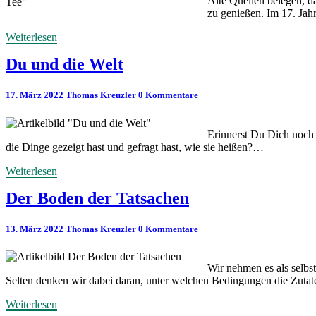
Alte Quellen belegen, d
zu genießen. Im 17. Ja
Weiterlesen
Weiterlesen
Du und die Welt
Kommentare
17. März 2022
Thomas Kreuzler
0 Kommentare
Erinnerst Du Dich noch d
die Dinge gezeigt hast und gefragt hast, wie sie heißen?…
Weiterlesen
Weiterlesen
Der Boden der Tatsachen
Kommentare
13. März 2022
Thomas Kreuzler
0 Kommentare
Wir nehmen es als selbs
Selten denken wir dabei daran, unter welchen Bedingungen die Zut
Weiterlesen
Weiterlesen