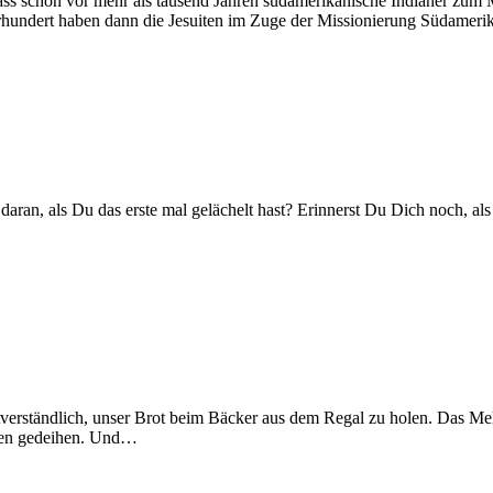
ass schon vor mehr als tausend Jahren südamerikanische Indianer zum M
hrhundert haben dann die Jesuiten im Zuge der Missionierung Südamer
aran, als Du das erste mal gelächelt hast? Erinnerst Du Dich noch, als
tverständlich, unser Brot beim Bäcker aus dem Regal zu holen. Das Meh
aten gedeihen. Und…