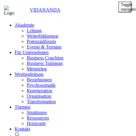
Toggle
navigati
VIDANANDA
Akademie
Leitung
Weiterbildungen
Potenzialforum
Events & Termine
Für Unternehmen
Business Coaching
Business Trainings
Mentoring
Wegbegleitung
Beziehungen
Psychosomatik
Regeneration
Organisation
Transformation
Themen
Strukturen
Ressourcen
Horizonte
Kontakt