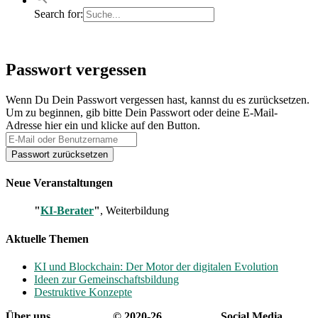
Search for:
Passwort
Passwort vergessen
vergessen
Wenn Du Dein Passwort vergessen hast, kannst du es zurücksetzen.
Um zu beginnen, gib bitte Dein Passwort oder deine E-Mail-
Adresse hier ein und klicke auf den Button.
Neue Veranstaltungen
"
KI-Berater
"
, Weiterbildung
Aktuelle Themen
KI und Blockchain: Der Motor der digitalen Evolution
Ideen zur Gemeinschaftsbildung
Destruktive Konzepte
Über uns
© 2020-26
Social Media