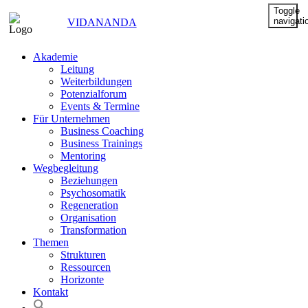
Toggle
navigati
VIDANANDA
Akademie
Leitung
Weiterbildungen
Potenzialforum
Events & Termine
Für Unternehmen
Business Coaching
Business Trainings
Mentoring
Wegbegleitung
Beziehungen
Psychosomatik
Regeneration
Organisation
Transformation
Themen
Strukturen
Ressourcen
Horizonte
Kontakt