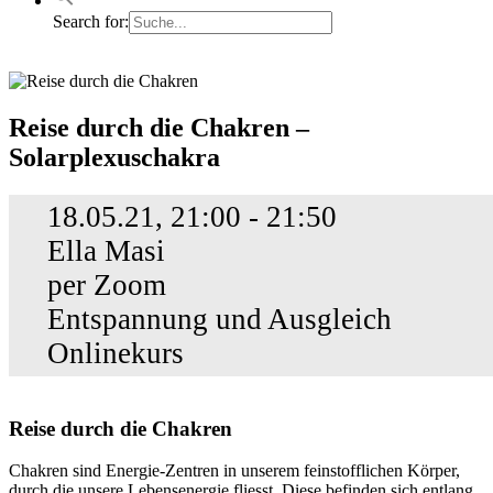
Search for:
Reise
Reise durch die Chakren –
durch
Solarplexuschakra
die
Chakren
–
18.05.21, 21:00 - 21:50
Solarplexuschakra
Ella Masi
per Zoom
Entspannung und Ausgleich
Onlinekurs
Reise durch die Chakren
Chakren sind Energie-Zentren in unserem feinstofflichen Körper,
durch die unsere Lebensenergie fliesst. Diese befinden sich entlang