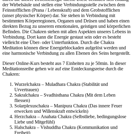
der Wirbelsäule und stellen eine Verbindungsstelle zwischen dem
Feinstofflichen (Prana / Lebenskraft) und dem Grobstofflichen
(unser physischer Körper) dar. Sie stehen in Verbindung mit
bestimmten Körperregionen, Organen und Drüsen und haben einen
direkten Bezug zu unserem emotionalen, geistigen und körperlichen
Befinden. Die Chakren stehen mit allen Aspekten unseres Lebens in
Verbindung. Dort kann die Energie gestaut sein oder es besteht
vielleicht eine Über- oder Unterfunktion. Durch die Chakra
Meditation können diese Energieblockaden aufgelöst werden und
eine harmonische Verbindung zu allen Ebenen des Seins hergestellt.
Dieser Online-Kurs besteht aus 7 Einheiten zu je 50min. In dieser
Meditationsreihe gehen wir auf eine Entdeckungsreise durch die
Chakren:
Wurzelchakra – Muladhara Chakra (Stabilität und
Urvertrauen)
Sakralchakra – Svadhisthana Chakra (Mit dem Leben
fliessen)
Solarplexuschakra – Manipura Chakra (Das innere Feuer
erwecken und Willenskraft entwickeln)
Herzchakra – Anahata Chakra (Selbstliebe, bedingungslose
Liebe und Mitgefühl)
Halschakra – Vishuddha Chakra (Kommunikation und
Freiheit)