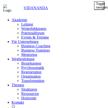
Toggle
navigati
VIDANANDA
Akademie
Leitung
Weiterbildungen
Potenzialforum
Events & Termine
Für Unternehmen
Business Coaching
Business Trainings
Mentoring
Wegbegleitung
Beziehungen
Psychosomatik
Regeneration
Organisation
Transformation
Themen
Strukturen
Ressourcen
Horizonte
Kontakt