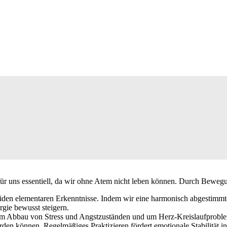
ür uns essentiell, da wir ohne Atem nicht leben können. Durch Beweg
e beiden elementaren Erkenntnisse. Indem wir eine harmonisch abgesti
gie bewusst steigern.
n zum Abbau von Stress und Angstzuständen und um Herz-Kreislaufprob
n können. Regelmäßiges Praktizieren fördert emotionale Stabilität in