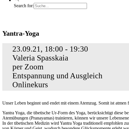
Search for:
Yantra-
Yantra-Yoga
Yoga
23.09.21, 18:00 - 19:30
Valeria Spasskaia
per Zoom
Entspannung und Ausgleich
Onlinekurs
Unser Leben beginnt und endet mit einem Atemzug. Somit ist atmen f
Yantra Yoga, die tibetische Ur-Form des Yoga, berücksichtigt dies
Atemübungen (Pranayamas) trainieren, können wir unsere Lebensener
In der tibetischen Medizin wird Yantra Yoga traditionell empfohle
von Körper und Geist, wodurch besondere Glücksmomente erlebt werde