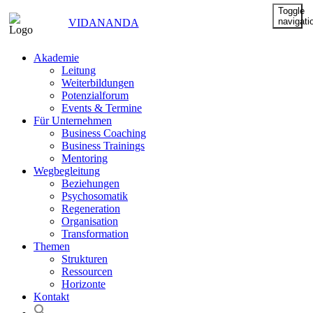
Toggle
navigati
VIDANANDA
Akademie
Leitung
Weiterbildungen
Potenzialforum
Events & Termine
Für Unternehmen
Business Coaching
Business Trainings
Mentoring
Wegbegleitung
Beziehungen
Psychosomatik
Regeneration
Organisation
Transformation
Themen
Strukturen
Ressourcen
Horizonte
Kontakt