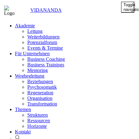
Toggle
navigati
VIDANANDA
Akademie
Leitung
Weiterbildungen
Potenzialforum
Events & Termine
Für Unternehmen
Business Coaching
Business Trainings
Mentoring
Wegbegleitung
Beziehungen
Psychosomatik
Regeneration
Organisation
Transformation
Themen
Strukturen
Ressourcen
Horizonte
Kontakt